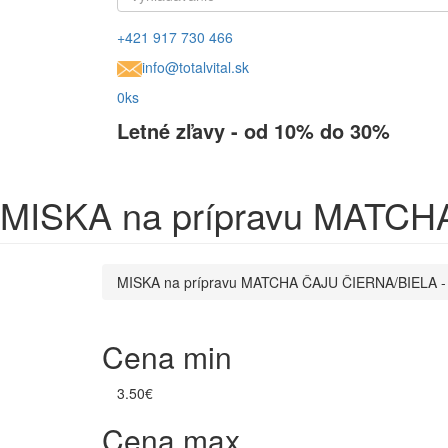
Vyhľadávanie
Vyhľadávanie
+421 917 730 466
info@totalvital.sk
0ks
Letné zľavy - od 10% do 30%
MISKA na prípravu MATCH
MISKA na prípravu MATCHA ČAJU ČIERNA/BIELA -
Cena min
3.50€
Cena max