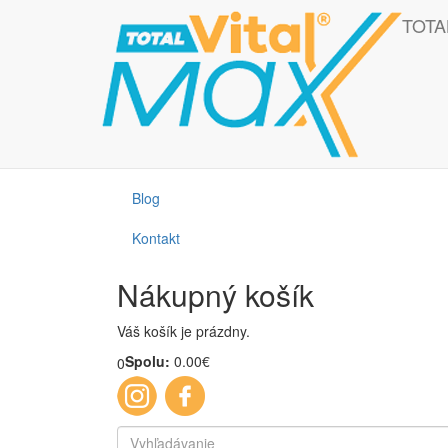
Skočiť na hlavný obsah
Táto webová lokalita používa cookies, ktoré nám pomôžu získať to najl
TOTA
OK
Produkty
Otestujte sa
Blog
Kontakt
Nákupný košík
Váš košík je prázdny.
Spolu:
0.00€
0