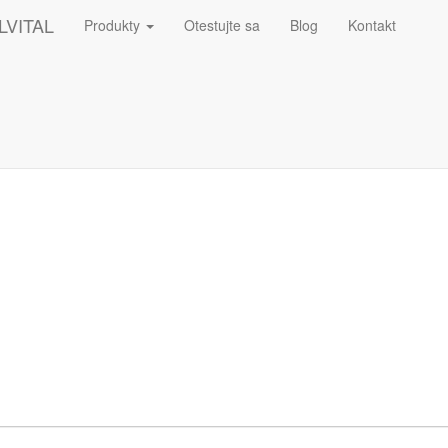
epšie pri návšteve našich webových stránok.
LVITAL
Produkty
Otestujte sa
Blog
Kontakt