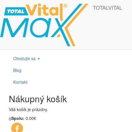
Skočiť na hlavný obsah
TOTALVITAL
Táto webová lokalita používa cookies, ktoré nám pomôžu získať to
najlepšie pri návšteve našich webových stránok.
OK
Produkty
Otestujte sa
Blog
Kontakt
Nákupný košík
Váš košík je prázdny.
Spolu:
0.00€
0