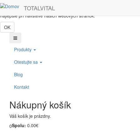
Skočiť na hlavný obsah
TOTALVITAL
Táto webová lokalita používa cookies, ktoré nám pomôžu získať to
najlepšie pri návšteve našich webových stránok.
OK
Produkty
Otestujte sa
Blog
Kontakt
Nákupný košík
Váš košík je prázdny.
Spolu:
0.00€
0