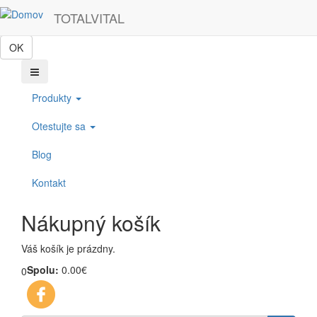
Skočiť na hlavný obsah
Táto webová lokalita používa cookies, ktoré nám pomôžu získať to
TOTALVITAL
najlepšie pri návšteve našich webových stránok.
OK
Produkty
Otestujte sa
Blog
Kontakt
Nákupný košík
Váš košík je prázdny.
Spolu:
0.00€
0