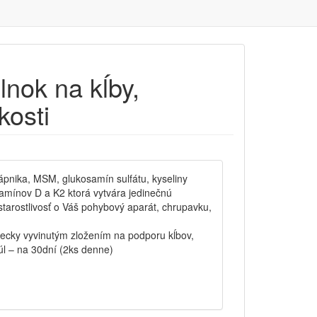
lnok na kĺby,
kosti
ápnika, MSM, glukosamín sulfátu, kyseliny
tamínov D a K2 ktorá vytvára jedinečnú
tarostlivosť o Váš pohybový aparát, chrupavku,
decky vyvinutým zložením na podporu kĺbov,
úl – na 30dní (2ks denne)