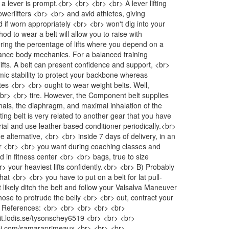
a lever is prompt.<br> <br> <br> <br> A lever lifting
powerlifters <br> <br> and avid athletes, giving
 if worn appropriately <br> <br> won't dig into your
od to wear a belt will allow you to raise with
wering the percentage of lifts where you depend on a
nhance body mechanics. For a balanced training
fts. A belt can present confidence and support, <br>
c stability to protect your backbone whereas
etes <br> <br> ought to wear weight belts. Well,
<br> <br> tire. However, the Component belt supplies
inals, the diaphragm, and maximal inhalation of the
ing belt is very related to another gear that you have
rial and use leather-based conditioner periodically.<br>
 alternative, <br> <br> inside 7 days of delivery, in an
ver <br> <br> you want during coaching classes and
 in fitness center <br> <br> bags, true to size
r> your heaviest lifts confidently.<br> <br> B) Probably
hat <br> <br> you have to put on a belt for lat pull-
 likely ditch the belt and follow your Valsalva Maneuver
ose to protrude the belly <br> <br> out, contract your
r> References: <br> <br> <br> <br> <br>
git.lodis.se/tysonschey6519 <br> <br> <br>
inpi.com/samaraprimeaux <br> <br> <br>