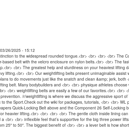
 03/26/2025 - 15:12
istinction to the widespread rounded tongue.<br> <br> <br> <br> The C
her-based belt with the velcro enclosure on nylon belts.<br> <br> The fa
lap.<br> <br> The greatest help and sturdiness on your heaviest lifting d
 heavy lifting.<br> <br> Our weightlifting belts present unimaginable a
lans to do movements just like the snatch and clean &amp; jerk, both 
tlifting belt. Many bodybuilders and <br> <br> physique athletes choose w
 <br> <br> weightlifting belts are easily a few of our favorites.<br> <br
 prevention. /r/weightlifting is where we discuss the aggressive sport o
 to the Sport.Check out the wiki for packages, tutorials, <br> <br> WL 
eapers Quick-Locking Belt above and the Component 26 Self-Locking bel
 for heavier lifting.<br> <br> <br> <br> The gentle cloth inside lining 
<br> <br> inflexible feel that’s supportive for the big three power lifts.
 25″ to 50″. The biggest benefit of <br> <br> a lever belt is how shor