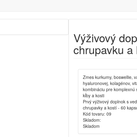
Výživový dop
chrupavku a 
Zmes kurkumy, boswellie, v
hyaluronovej, kolagénov, vi
kombináciu pre komplexnú s
kĺby a kosti
Prvý výživový doplnok s ve
chrupavky a kostí - 60 kaps
Kód tovaru:
09
Skladom:
Skladom