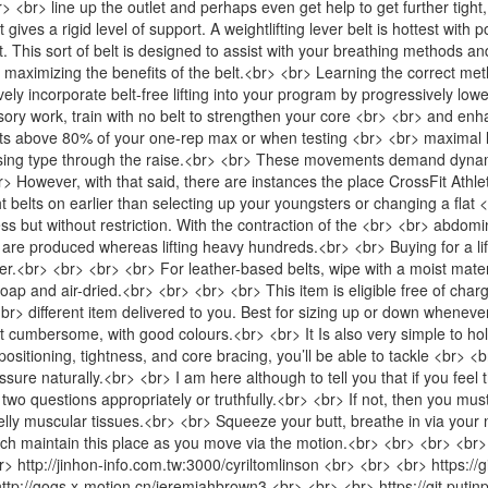
 <br> line up the outlet and perhaps even get help to get further tight, 
gives a rigid level of support. A weightlifting lever belt is hottest with 
This sort of belt is designed to assist with your breathing methods and
 maximizing the benefits of the belt.<br> <br> Learning the correct meth
ely incorporate belt-free lifting into your program by progressively lo
ssory work, train with no belt to strengthen your core <br> <br> and e
its above 80% of your one-rep max or when testing <br> <br> maximal li
sing type through the raise.<br> <br> These movements demand dynami
br> However, with that said, there are instances the place CrossFit Athl
 belts on earlier than selecting up your youngsters or changing a flat 
ss but without restriction. With the contraction of the <br> <br> abdom
 are produced whereas lifting heavy hundreds.<br> <br> Buying for a lift
ter.<br> <br> <br> <br> For leather-based belts, wipe with a moist mate
p and air-dried.<br> <br> <br> <br> This item is eligible free of charge
 <br> different item delivered to you. Best for sizing up or down whene
ot cumbersome, with good colours.<br> <br> It Is also very simple to hold
sitioning, tightness, and core bracing, you’ll be able to tackle <br> <b
sure naturally.<br> <br> I am here although to tell you that if you feel t
o questions appropriately or truthfully.<br> <br> If not, then you must
lly muscular tissues.<br> <br> Squeeze your butt, breathe in via your n
which maintain this place as you move via the motion.<br> <br> <br> <b
> http://jinhon-info.com.tw:3000/cyriltomlinson <br> <br> <br> https://
http://gogs.x-motion.cn/jeremiahbrown3 <br> <br> <br> https://git.put