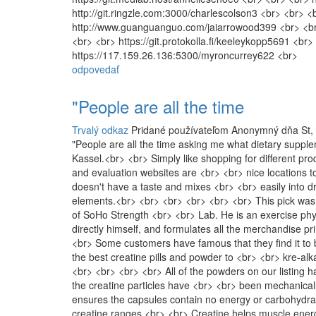
http://git.ringzle.com:3000/charlescolson3 <br> <br> <
http://www.guanguanguo.com/jaiarrowood399 <br> <br> 
<br> <br> https://git.protokolla.fi/keeleykopp5691 <b
https://117.159.26.136:5300/myroncurrey622 <br>
odpovedať
"People are all the time
Trvalý odkaz
Pridané používateľom
Anonymný
dňa St,
"People are all the time asking me what dietary supple
Kassel.<br> <br> Simply like shopping for different pro
and evaluation websites are <br> <br> nice locations 
doesn't have a taste and mixes <br> <br> easily into dr
elements.<br> <br> <br> <br> <br> <br> This pick was
of SoHo Strength <br> <br> Lab. He is an exercise physi
directly himself, and formulates all the merchandise pri
<br> Some customers have famous that they find it to 
the best creatine pills and powder to <br> <br> kre-alk
<br> <br> <br> <br> All of the powders on our listing
the creatine particles have <br> <br> been mechanical
ensures the capsules contain no energy or carbohydra
creatine ranges.<br> <br> Creatine helps muscle energy