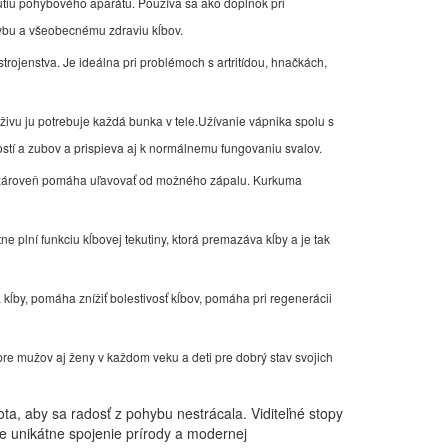
rnutiu pohybového aparátu. Používa sa ako doplnok pri
pohybu a všeobecnému zdraviu kĺbov.
rojenstva. Je ideálna pri problémoch s artritídou, hnačkách,
ýživu ju potrebuje každá bunka v tele.Užívanie vápnika spolu s
ostí a zubov a prispieva aj k normálnemu fungovaniu svalov.
k a zároveň pomáha uľavovať od možného zápalu. Kurkuma
 plní funkciu kĺbovej tekutiny, ktorá premazáva kĺby a je tak
a kĺby, pomáha znížiť bolestivosť kĺbov, pomáha pri regenerácii
pre mužov aj ženy v každom veku a deti pre dobrý stav svojich
ta, aby sa radosť z pohybu nestrácala. Viditeľné stopy
je unikátne spojenie prírody a modernej