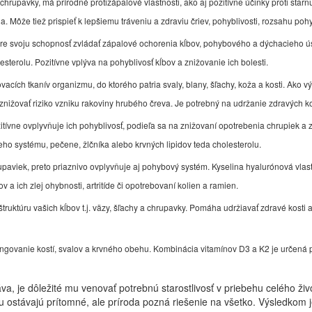
hrupavky, má prírodné protizápalové vlastnosti, ako aj pozitívne účinky proti sta
tída. Môže tiež prispieť k lepšiemu tráveniu a zdraviu čriev, pohyblivosti, rozsahu 
 pre svoju schopnosť zvládať zápalové ochorenia kĺbov, pohybového a dýchacieho úst
sterolu. Pozitívne vplýva na pohyblivosť kĺbov a znižovanie ich bolesti.
cích tkanív organizmu, do ktorého patria svaly, blany, šľachy, koža a kosti. Ako v
 znižovať riziko vzniku rakoviny hrubého čreva. Je potrebný na udržanie zdravých k
itívne ovplyvňuje ich pohyblivosť, podieľa sa na znižovaní opotrebenia chrupie
eho systému, pečene, žlčníka alebo krvných lipidov teda cholesterolu.
paviek, preto priaznivo ovplyvňuje aj pohybový systém. Kyselina hyalurónová vlastne
 a ich zlej ohybnosti, artritíde či opotrebovaní kolien a ramien.
štruktúru vašich kĺbov t.j. väzy, šľachy a chrupavky. Pomáha udržiavať zdravé kosti 
ungovanie kostí, svalov a krvného obehu. Kombinácia vitamínov D3 a K2 je určená 
 je dôležité mu venovať potrebnú starostlivosť v priebehu celého živo
u ostávajú prítomné, ale príroda pozná riešenie na všetko. Výsledkom 