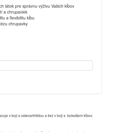
h látok pre správnu výživu Vašich kĺbov
tí a chrupaviek
u a flexibilitu kĺbu
ntézu chrupavky
e v boji s osteoartritídou a tiež v boji s bolesťami kĺbov.