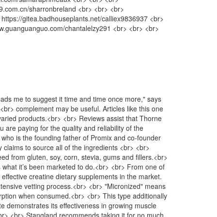
999.com.cn/sharronbreland <br> <br> <br>
https://gitea.badhouseplants.net/calliex9836937 <br>
://www.guanguanguo.com/chantalelzy291 <br> <br> <br>
leads me to suggest it time and time once more," says
> <br> complement may be useful. Articles like this one
varied products.<br> <br> Reviews assist that Thorne
re paying for the quality and reliability of the
who is the founding father of Promix and co-founder
 claims to source all of the ingredients <br> <br>
eed from gluten, soy, corn, stevia, gums and fillers.<br>
s what it’s been marketed to do.<br> <br> From one of
 effective creatine dietary supplements in the market.
extensive vetting process.<br> <br> "Micronized" means
orption when consumed.<br> <br> This type additionally
e demonstrates its effectiveness in growing muscle
h.<br> <br> Stangland recommends taking it for no much