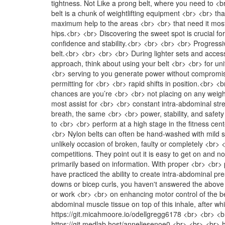
tightness. Not Like a prong belt, where you need to <br>
belt is a chunk of weightlifting equipment <br> <br> that 
maximum help to the areas <br> <br> that need it most. 
hips.<br> <br> Discovering the sweet spot is crucial for
confidence and stability.<br> <br> <br> <br> Progressiv
belt.<br> <br> <br> <br> During lighter sets and acce
approach, think about using your belt <br> <br> for un
<br> serving to you generate power without compromi
permitting for <br> <br> rapid shifts in position.<br> <
chances are you’re <br> <br> not placing on any weight
most assist for <br> <br> constant intra-abdominal stre
breath, the same <br> <br> power, stability, and safety
to <br> <br> perform at a high stage in the fitness cen
<br> Nylon belts can often be hand-washed with mild soa
unlikely occasion of broken, faulty or completely <br>
competitions. They point out it is easy to get on and n
primarily based on information. With proper <br> <br> po
have practiced the ability to create intra-abdominal pres
downs or bicep curls, you haven't answered the above tw
or work <br> <br> on enhancing motor control of the be
abdominal muscle tissue on top of this inhale, after 
https://git.micahmoore.io/odellgregg6178 <br> <br> <br
https://git.medlab.host/anneliesenoe0 <br> <br> <br> 