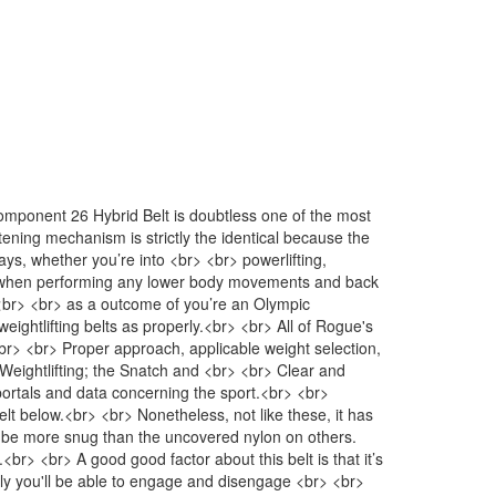
omponent 26 Hybrid Belt is doubtless one of the most
stening mechanism is strictly the identical because the
ays, whether you’re into <br> <br> powerlifting,
ssist when performing any lower body movements and back
<br> <br> as a outcome of you’re an Olympic
eightlifting belts as properly.<br> <br> All of Rogue's
> <br> <br> Proper approach, applicable weight selection,
f Weightlifting; the Snatch and <br> <br> Clear and
portals and data concerning the sport.<br> <br>
t below.<br> <br> Nonetheless, not like these, it has
can be more snug than the uncovered nylon on others.
<br> <br> A good good factor about this belt is that it’s
tly you'll be able to engage and disengage <br> <br>