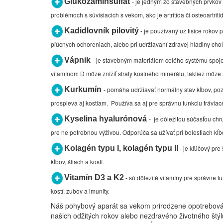
Glukózamínsulfát
je jedným zo stavebných prvkov c
-
problémoch s súvisiacich s vekom, ako je artritída či osteoartri
Kadidlovník pilovitý
je používaný už tisíce rokov
-
pľúcnych ochoreniach, alebo pri udržiavaní zdravej hladiny chole
Vápnik
je stavebným materiálom celého systému spojova
-
vitamínom D môže znížiť straty kostného minerálu, taktiež môže
Kurkumín
pomáha udržiavať normálny stav kĺbov, poz
-
prospieva aj kostiam. Používa sa aj pre správnu funkciu tráviac
Kyselina hyalurónová
je dôležitou súčasťou chru
-
pre ne potrebnou výživou. Odporúča sa užívať pri bolestiach kĺbov
Kolagén typu I, kolagén typu II
je kľúčový pre 
-
kĺbov, šliach a kostí.
Vitamín D3 a K2
sú dôležité vitamíny pre správne f
-
kostí, zubov a imunity.
Náš pohybový aparát sa vekom prirodzene opotrebováva,
našich odžitých rokov alebo nezdravého životného štýl