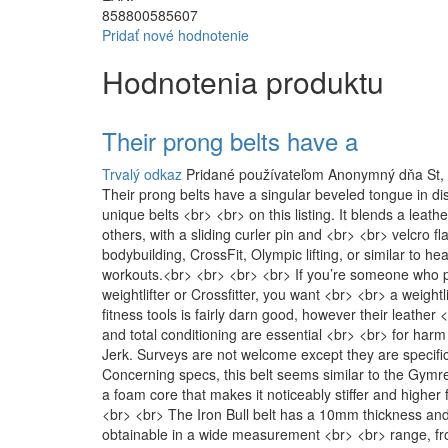
858800585607
Pridať nové hodnotenie
Hodnotenia produktu
Their prong belts have a
Trvalý odkaz
Pridané používateľom
Anonymný
dňa St,
Their prong belts have a singular beveled tongue in d
unique belts <br> <br> on this listing. It blends a leat
others, with a sliding curler pin and <br> <br> velcro f
bodybuilding, CrossFit, Olympic lifting, or similar to
workouts.<br> <br> <br> <br> If you’re someone who p
weightlifter or Crossfitter, you want <br> <br> a weigh
fitness tools is fairly darn good, however their leather
and total conditioning are essential <br> <br> for harm
Jerk. Surveys are not welcome except they are specific
Concerning specs, this belt seems similar to the Gymr
a foam core that makes it noticeably stiffer and higher
<br> <br> The Iron Bull belt has a 10mm thickness and a 
obtainable in a wide measurement <br> <br> range, from