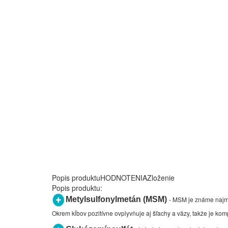
Popis produktu
HODNOTENIA
Zloženie
Popis produktu:
Metylsulfonylmetán (MSM)
MSM je známe najmä p
-
Okrem kĺbov pozitívne ovplyvňuje aj šľachy a väzy, takže je 