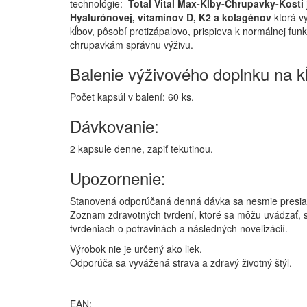
technológie:
Total Vital Max-Kĺby-Chrupavky-Kosti
Hyalurónovej, vitamínov D, K2 a kolagénov
ktorá v
kĺbov, pôsobí protizápalovo, prispieva k normálnej fu
chrupavkám správnu výživu.
Balenie výživového doplnku na kĺ
Počet kapsúl v balení: 60 ks.
Dávkovanie:
2 kapsule denne, zapiť tekutinou.
Upozornenie:
Stanovená odporúčaná denná dávka sa nesmie presiahn
Zoznam zdravotných tvrdení, ktoré sa môžu uvádzať, 
tvrdeniach o potravinách a následných novelizácií.
Výrobok nie je určený ako liek.
Odporúča sa vyvážená strava a zdravý životný štýl.
EAN: