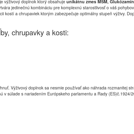
je výživový doplnok ktorý obsahuje
unikátnu zmes MSM, Glukózamín
ytvára jedinečnú kombináciu pre komplexnú starostlivosť o váš pohybový
nkcii kostí a chrupaviek ktorým zabezpečuje optimálny stupeň výživy. 
by, chrupavky a kosti:
uť. Výživový doplnok sa nesmie používať ako náhrada rozmanitej strav
sú v súlade s nariadením Európskeho parlamentu a Rady (ES)č.1924/2