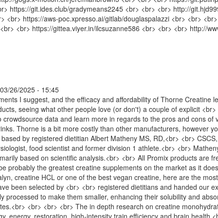
br> https://git.ides.club/gradymeans2245 <br> <br> <br> http://git.hjd
<br> https://aws-poc.xpresso.ai/gitlab/douglaspalazzi <br> <br> <br> 
r> <br> <br> https://gittea.viyer.in/ilcsuzanne586 <br> <br> <br> http
 03/26/2025 - 15:45
ments I suggest, and the efficacy and affordability of Thorne Creatine 
ducts, seeing what other people love (or don't) a couple of explicit <br
to crowdsource data and learn more in regards to the pros and cons of 
inks. Thorne is a bit more costly than other manufacturers, however you a
 based by registered dietitian Albert Matheny MS, RD,<br> <br> CSCS, 
ologist, food scientist and former division 1 athlete.<br> <br> Matheny
marily based on scientific analysis.<br> <br> All Promix products are fr
be probably the greatest creatine supplements on the market as it doe
alyn, creatine HCL or one of the best vegan creatine, here are the most
 have been selected by <br> <br> registered dietitians and handed our 
ly processed to make them smaller, enhancing their solubility and abs
tes.<br> <br> <br> <br> The in depth research on creatine monohydrat
, energy, restoration, high-intensity train efficiency and brain healt