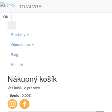
Skočiť na hlavný obsah
Táto webová lokalita používa cookies, ktoré nám pomôžu získať to
TOTALVITAL
najlepšie pri návšteve našich webových stránok.
OK
Produkty
Otestujte sa
Blog
Kontakt
Nákupný košík
Váš košík je prázdny.
Spolu:
0.00€
0