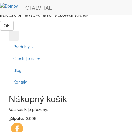
Skočiť na hlavný obsah
TOTALVITAL
Táto webová lokalita používa cookies, ktoré nám pomôžu získať to
najlepšie pri návšteve našich webových stránok.
OK
Produkty
Otestujte sa
Blog
Kontakt
Nákupný košík
Váš košík je prázdny.
Spolu:
0.00€
0