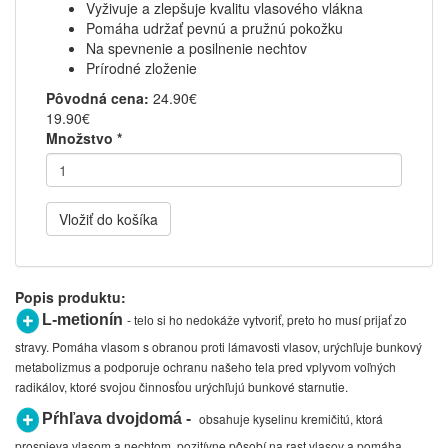
Vyživuje a zlepšuje kvalitu vlasového vlákna
Pomáha udržať pevnú a pružnú pokožku
Na spevnenie a posilnenie nechtov
Prírodné zloženie
Pôvodná cena:
24.90€
19.90€
Množstvo
*
Vložiť do košíka
Popis produktu:
L-metionín
si ho nedokáže vytvoriť, preto ho
musí prijať zo
- telo
stravy. Pomáha vlasom s obranou proti lámavosti vlasov, urýchľuje bunkový
metabolizmus a podporuje ochranu
našeho tela pred vplyvom voľných
radikálov, ktoré svojou činnosťou urýchľujú bunkové starnutie.
Pŕhľava dvojdomá -
obsahuje kyselinu kremičitú, ktorá
prospieva vlasom a nechtom, pozitívne pôsobí na rast vlasov a pomáha