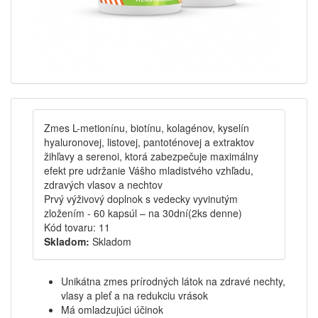
Zmes L-metionínu, biotínu, kolagénov, kyselín
hyaluronovej, listovej, pantoténovej a extraktov
žihľavy a serenoi, ktorá zabezpečuje maximálny
efekt pre udržanie Vášho mladistvého vzhľadu,
zdravých vlasov a nechtov
Prvý výživový doplnok s vedecky vyvinutým
zložením - 60 kapsúl – na 30dní(2ks denne)
Kód tovaru:
11
Skladom:
Skladom
Unikátna zmes prírodných látok na zdravé nechty,
vlasy a pleť a na redukciu vrások
Má omladzujúci účinok