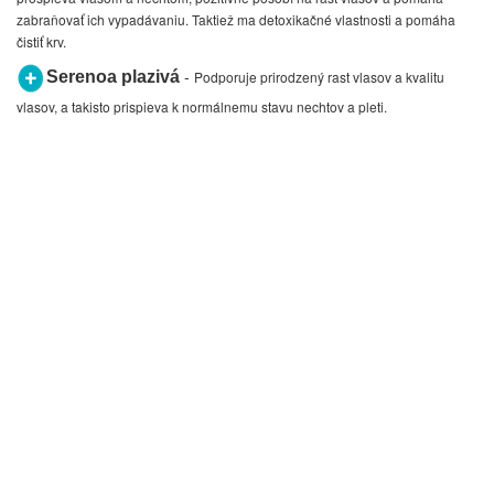
zabraňovať ich vypadávaniu. Taktiež ma detoxikačné vlastnosti a pomáha
čistiť krv.
-
Serenoa plazivá
Podporuje prirodzený rast vlasov a kvalitu
vlasov, a takisto prispieva k normálnemu stavu nechtov a pleti.
-
Kyselina hyalurónová
je schopná zadržiavať vodu. Kvôli tejto
vlastnosti je súčasťou mnohých kozmetických prípravkov, ktoré majú
spomaľovať starnutie kože a vyhladzovať vrásky.
Kolagén typu I a typu II -
často sa používajú na zvyšenie
elasticitu pleti, napomáhajú redukovať tvorbu nových vrások. Podporujú
ochranu pokožky pred vonkajšími negatívnymi vplyvmi, pozitívne pôsobia na
rast a kvalitu nechtov.
Kyselina Pantoténová -
je dôležitá pre rast a normálnu funkciu
telesného tkaniva, prispieva k regeneračným procesom pokožky (hojenie rán
a epitelizácia), podieľa sa aj na stimulácii rastu a pigmentácie vlasov.
Kyselina listová -
podporuje imunitný systém, psychickú
rovnováhu a zohráva dôležitú úlohu v procese delenia buniek a hojení rán.
Biotín -
Je známy predovšetkým pre svoju dominantnú úlohu v