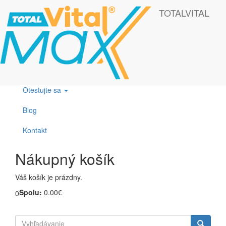
Skočiť na hlavný obsah
Táto webová lokalita používa cookies, ktoré nám pomôžu získať to
TOTALVITAL
najlepšie pri návšteve našich webových stránok.
OK
Produkty
Otestujte sa
Blog
Kontakt
Nákupný košík
Váš košík je prázdny.
Spolu:
0.00€
0