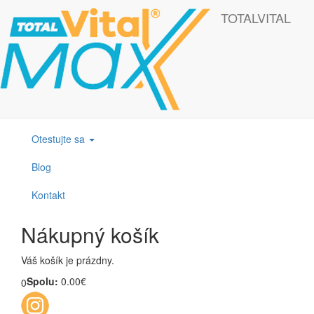
Skočiť na hlavný obsah
TOTALVITAL
Táto webová lokalita používa cookies, ktoré nám pomôžu získať to
najlepšie pri návšteve našich webových stránok.
OK
Produkty
Otestujte sa
Blog
Kontakt
Nákupný košík
Váš košík je prázdny.
Spolu:
0.00€
0