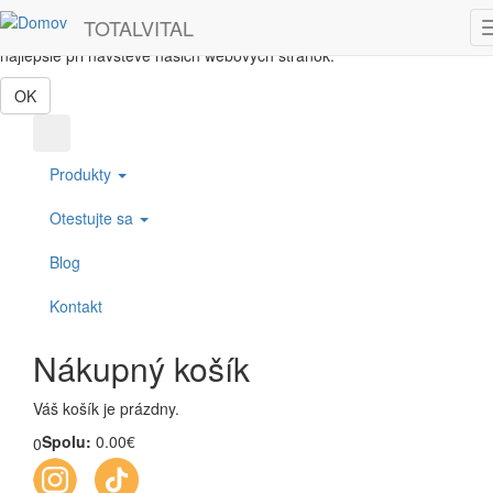
Skočiť na hlavný obsah
TOTALVITAL
Táto webová lokalita používa cookies, ktoré nám pomôžu získať to
najlepšie pri návšteve našich webových stránok.
OK
Produkty
Otestujte sa
Blog
Kontakt
Nákupný košík
Váš košík je prázdny.
Spolu:
0.00€
0