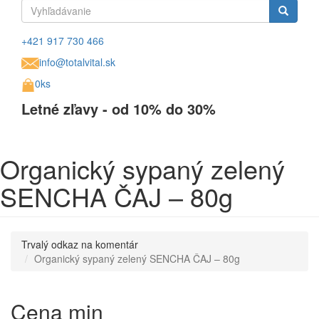
Vyhľadávanie
Vyhľadávanie
+421 917 730 466
info@totalvital.sk
0ks
Letné zľavy - od 10% do 30%
Organický sypaný zelený
SENCHA ČAJ – 80g
Trvalý odkaz na komentár
Organický sypaný zelený SENCHA ČAJ – 80g
Cena min