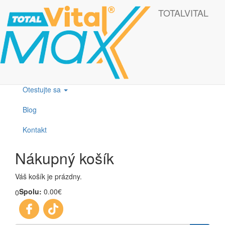
Skočiť na hlavný obsah
Táto webová lokalita používa cookies, ktoré nám pomôžu získať to
TOTALVITAL
najlepšie pri návšteve našich webových stránok.
OK
Produkty
Otestujte sa
Blog
Kontakt
Nákupný košík
Váš košík je prázdny.
Spolu:
0.00€
0