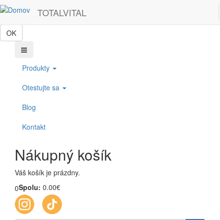
Skočiť na hlavný obsah
Táto webová lokalita používa cookies, ktoré nám pomôžu získať to
TOTALVITAL
najlepšie pri návšteve našich webových stránok.
OK
Produkty
Otestujte sa
Blog
Kontakt
Nákupný košík
Váš košík je prázdny.
Spolu:
0.00€
0