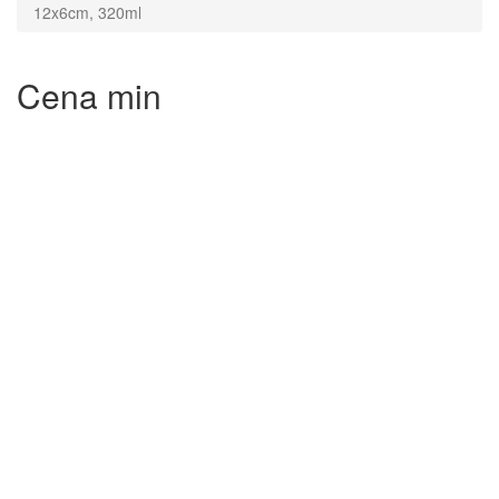
12x6cm, 320ml
Cena min
3.50€
Cena max
29.90€
MATCHA
Matcha Príslušenstvo
Matcha Miska je vyrobená z keramiky v Japonsku
a je absolútnou nevyhnutnosťou pre autentickú
prípravu Matchy
Miska má silnú vonkajšiu stenu, ktorá zabraňuje
rýchlemu ochladeniu čaju