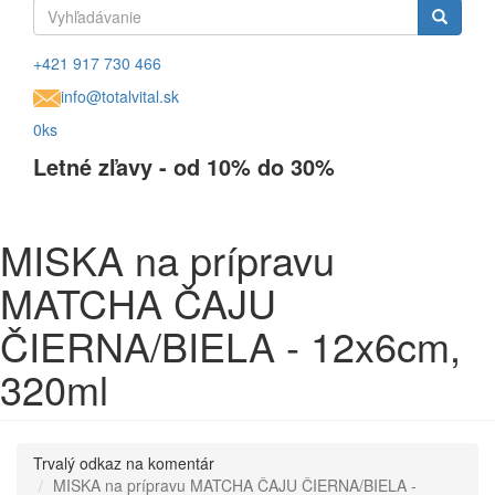
Vyhľadávanie
Vyhľadávanie
+421 917 730 466
info@totalvital.sk
0ks
Letné zľavy - od 10% do 30%
MISKA na prípravu
MATCHA ČAJU
ČIERNA/BIELA - 12x6cm,
320ml
Trvalý odkaz na komentár
MISKA na prípravu MATCHA ČAJU ČIERNA/BIELA -