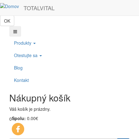
Skočiť na hlavný obsah
Táto webová lokalita používa cookies, ktoré nám pomôžu získať to
TOTALVITAL
najlepšie pri návšteve našich webových stránok.
OK
Produkty
Otestujte sa
Blog
Kontakt
Nákupný košík
Váš košík je prázdny.
Spolu:
0.00€
0