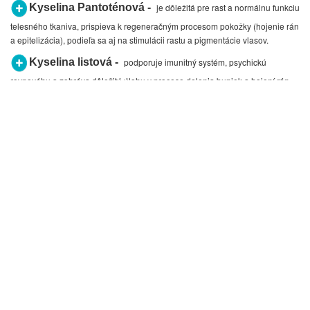
Kyselina Pantoténová -
je dôležitá pre rast a normálnu funkciu
telesného tkaniva, prispieva k regeneračným procesom pokožky (hojenie rán
a epitelizácia), podieľa sa aj na stimulácii rastu a pigmentácie vlasov.
Kyselina listová -
podporuje imunitný systém, psychickú
rovnováhu a zohráva dôležitú úlohu v procese delenia buniek a hojení rán.
Biotín -
Je známy predovšetkým pre svoju dominantnú úlohu v
podpore správneho fungovania kože, vlasov a nechtov.
-
Vitamín E
prírodný antioxidant ktorý pomáha chrániť bunky pred
stárnutím a voľnými radikálmi. Pomáha omladzovať pokožku a pri
reduckii nových vrások.
Stres
, nezdravá strava, nedostatočná hydratácia, nezdravý
životní štýl, nedostatok spánku a množstvo ďalších príčin má za
následok poškodenie a zhoršenie stavu našej pokožky, vlasov a
nechtov . Viditeľné stopy našich odžitých rokov alebo nezdravého
životného štýlu ostávajú prítomné. Príroda však našťastie ponúka
možné riešenia na tieto problémy. Výsledkom je naozaj efektívny
prírodný komplex výživných látok a vitamínov pre Vaše vrásky,
vlasy, pleť aj nechty.
Total Vital Max-Pleť-Vrásky-Vlasy-Nechty
je výživový doplnok ktorý obsahuje
unikátnu zmes L-Metionínu,