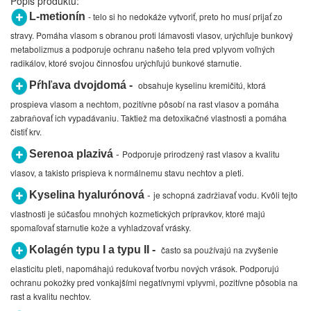
Popis produktu:
L-metionín
si ho nedokáže vytvoriť, preto ho
musí prijať zo
- telo
stravy. Pomáha vlasom s obranou proti lámavosti vlasov, urýchľuje bunkový
metabolizmus a podporuje ochranu
našeho tela pred vplyvom voľných
radikálov, ktoré svojou činnosťou urýchľujú bunkové starnutie.
Pŕhľava dvojdomá -
obsahuje kyselinu kremičitú, ktorá
prospieva vlasom a nechtom, pozitívne pôsobí na rast vlasov a pomáha
zabraňovať ich vypadávaniu. Taktiež ma detoxikačné vlastnosti a pomáha
čistiť krv.
-
Serenoa plazivá
Podporuje prirodzený rast vlasov a kvalitu
vlasov, a takisto prispieva k normálnemu stavu nechtov a pleti.
-
Kyselina hyalurónová
je schopná zadržiavať vodu. Kvôli tejto
vlastnosti je súčasťou mnohých kozmetických prípravkov, ktoré majú
spomaľovať starnutie kože a vyhladzovať vrásky.
Kolagén typu I a typu II -
často sa používajú na zvyšenie
elasticitu pleti, napomáhajú redukovať tvorbu nových vrások. Podporujú
ochranu pokožky pred vonkajšími negatívnymi vplyvmi, pozitívne pôsobia na
rast a kvalitu nechtov.