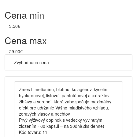
Cena min
3.50€
Cena max
29.90€
Zvýhodnená cena
Zmes L-metionínu, biotínu, kolagénov, kyselín
hyaluronovej, listovej, pantoténovej a extraktov
žihľavy a serenoi, ktorá zabezpečuje maximálny
efekt pre udržanie Vášho mladistvého vzhľadu,
zdravých vlasov a nechtov
Prvý výživový doplnok s vedecky vyvinutým
zložením - 60 kapsúl – na 30dní(2ks denne)
Kód tovaru:
11