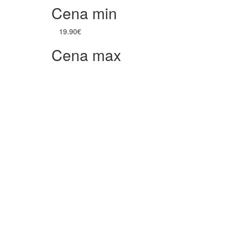
Cena min
19.90€
Cena max
53.80€
POTENCIA LIBIDO
PROSTATA
Zvýhodnená cena