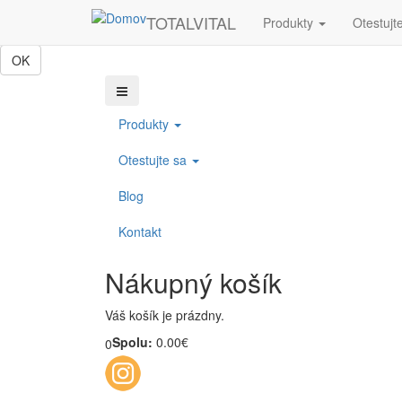
Skočiť na hlavný obsah
TOTALVITAL
Produkty
Otestujt
Táto webová lokalita používa cookies, ktoré nám pomôžu získať to najl
OK
Produkty
Otestujte sa
Blog
Kontakt
Nákupný košík
Váš košík je prázdny.
Spolu:
0.00€
0