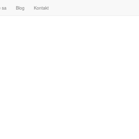
e sa
Blog
Kontakt
epšie pri návšteve našich webových stránok.