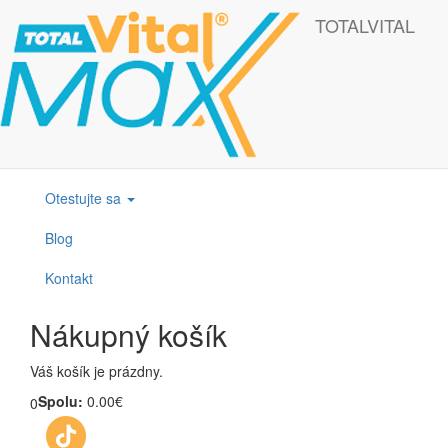
Skočiť na hlavný obsah
TOTALVITAL
Táto webová lokalita používa cookies, ktoré nám pomôžu získať to
najlepšie pri návšteve našich webových stránok.
OK
Produkty
Otestujte sa
Blog
Kontakt
Nákupný košík
Váš košík je prázdny.
Spolu:
0.00€
0